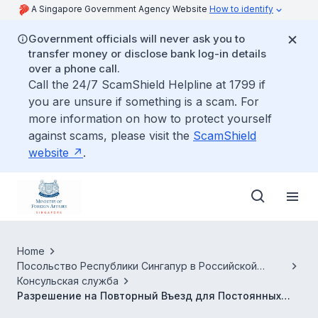
A Singapore Government Agency Website
How to identify
Government officials will never ask you to
transfer money or disclose bank log-in details
over a phone call.
Call the 24/7 ScamShield Helpline at 1799 if
you are unsure if something is a scam. For
more information on how to protect yourself
against scams, please visit the
ScamShield
website
.
Home
Посольство Республики Сингапур в Российской
Федерации
Консульская служба
Разрешение на Повторный Въезд для Постоянных
Резидентов